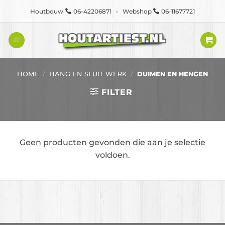
Ga
Houtbouw
06-42206871 • Webshop
06-11677721
naar
inhoud
HOME
/
HANG EN SLUIT WERK
/
DUIMEN EN HENGEN
FILTER
Geen producten gevonden die aan je selectie
voldoen.