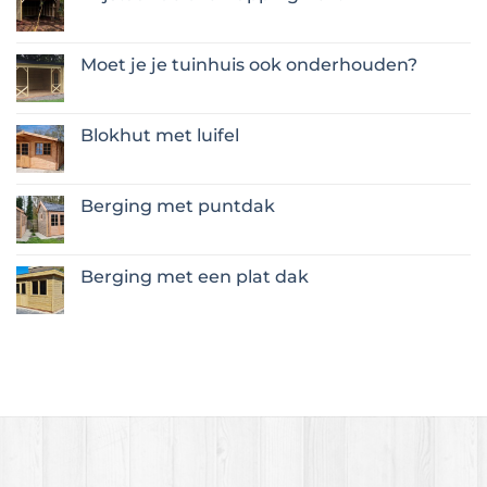
Geen
reacties
op
Vrijstaande
Moet je je tuinhuis ook onderhouden?
overkapping
Eext
Geen
reacties
op
Moet
Blokhut met luifel
je
je
Geen
tuinhuis
reacties
ook
op
onderhouden?
Blokhut
Berging met puntdak
met
luifel
Geen
reacties
op
Berging
Berging met een plat dak
met
puntdak
Geen
reacties
op
Berging
met
een
plat
dak