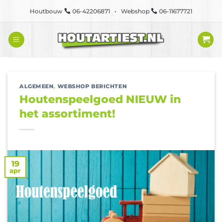
Ga
Houtbouw
06-42206871 • Webshop
06-11677721
naar
inhoud
ALGEMEEN
,
WEBSHOP BERICHTEN
Houtenspeelgoed NIEUW in
het assortiment!
19
apr