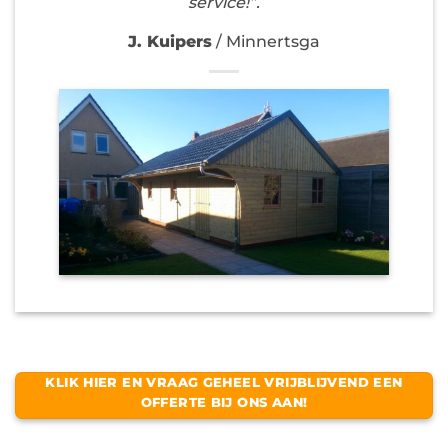
service!”.
J. Kuipers
/
Minnertsga
KLIK HIER EN VRAAG GEHEEL VRIJBLIJVEND EEN
OFFERTE BIJ ONS AAN!